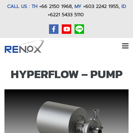
CALL US : TH
+66 2150 1968
,
MY
+603 2242 1955,
ID
+6221 5433 5110
HYPERFLOW – PUMP