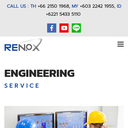
CALL US : TH
+66 2150 1968
,
MY
+603 2242 1955,
ID
+6221 5433 5110
ENGINEERING
S E R V I C E