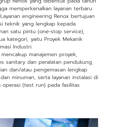
 grup Renox yang dibentuk pada tahun
gga memperkenalkan layanan terbaru
 Layanan engineering Renox bertujuan
si teknik yang lengkap kepada
an satu pintu (one-stop service),
ua kategori, yaitu Proyek Mekanik
masi Industri.
ri mencakup manajemen proyek,
es sanitary dan peralatan pendukung,
isian dan/atau pengemasan lengkap
an minuman, serta layanan instalasi di
 operasi (test run) pada fasilitas