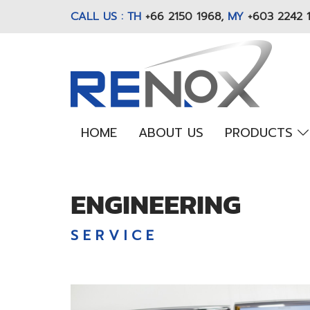
CALL US : TH
+66 2150 1968
,
MY
+603 2242 
HOME
ABOUT US
PRODUCTS
ENGINEERING
S E R V I C E