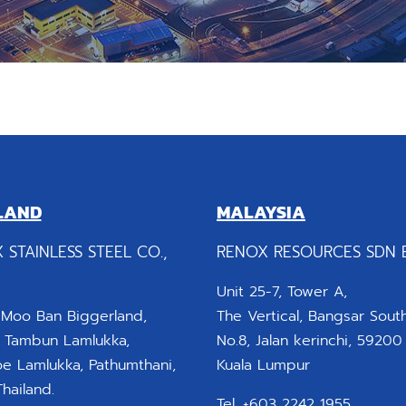
LAND
MALAYSIA
 STAINLESS STEEL CO.,
RENOX RESOURCES SDN 
Unit 25-7, Tower A,
 Moo Ban Biggerland,
The Vertical, Bangsar South
 Tambun Lamlukka,
No.8, Jalan kerinchi, 59200
 Lamlukka, Pathumthani,
Kuala Lumpur
hailand.
Tel. +603 2242 1955