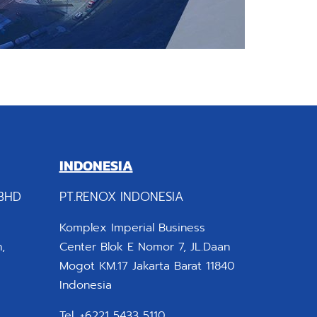
INDONESIA
BHD
PT.RENOX INDONESIA
Komplex Imperial Business
,
Center Blok E Nomor 7, JL.Daan
Mogot KM.17 Jakarta Barat 11840
Indonesia
Tel. +6221 5433 5110