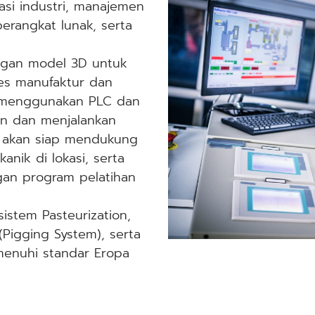
si industri, manajemen
erangkat lunak, serta
ngan model 3D untuk
s manufaktur dan
mi menggunakan PLC dan
an dan menjalankan
mi akan siap mendukung
nik di lokasi, serta
gan program pelatihan
istem Pasteurization,
(Pigging System), serta
menuhi standar Eropa