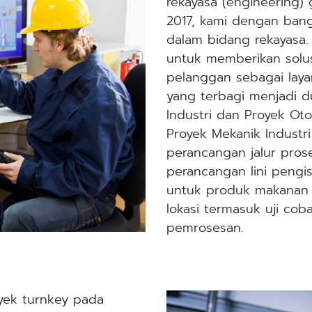
rekayasa (engineering)
2017, kami dengan ban
dalam bidang rekayasa.
untuk memberikan solu
pelanggan sebagai layan
yang terbagi menjadi d
Industri dan Proyek Oto
Proyek Mekanik Indust
perancangan jalur pros
perancangan lini peng
untuk produk makanan d
lokasi termasuk uji coba
pemrosesan.
yek turnkey pada