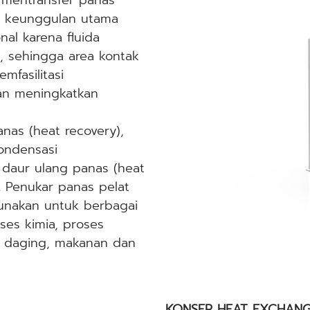
mentransfer panas
iki keunggulan utama
al karena fluida
t, sehingga area kontak
mfasilitasi
kan meningkatkan
anas (heat recovery),
ondensasi
n), daur ulang panas (heat
a. Penukar panas pelat
gunakan untuk berbagai
oses kimia, proses
u, daging, makanan dan
KONSEP HEAT EXCHAN