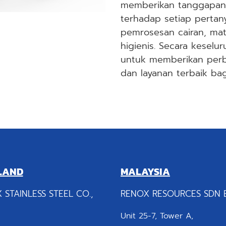
memberikan tanggapan d
terhadap setiap pertan
pemrosesan cairan, mater
higienis. Secara keselu
untuk memberikan perb
dan layanan terbaik ba
LAND
MALAYSIA
 STAINLESS STEEL CO.,
RENOX RESOURCES SDN 
Unit 25-7, Tower A,