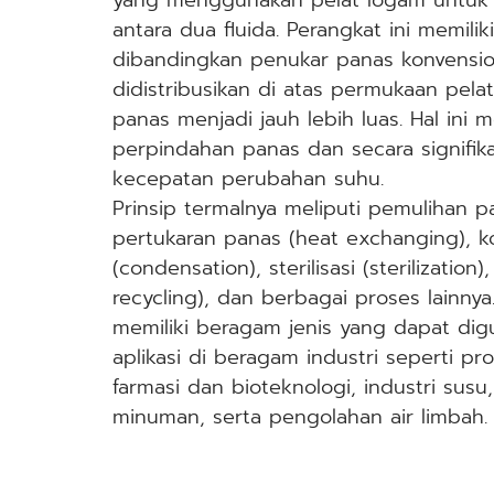
yang menggunakan pelat logam untuk 
antara dua fluida. Perangkat ini memil
dibandingkan penukar panas konvension
didistribusikan di atas permukaan pela
panas menjadi jauh lebih luas. Hal ini me
perpindahan panas dan secara signifi
kecepatan perubahan suhu.
Prinsip termalnya meliputi pemulihan p
pertukaran panas (heat exchanging), k
(condensation), sterilisasi (sterilizatio
recycling), dan berbagai proses lainny
memiliki beragam jenis yang dapat di
aplikasi di beragam industri seperti pr
farmasi dan bioteknologi, industri sus
minuman, serta pengolahan air limbah.