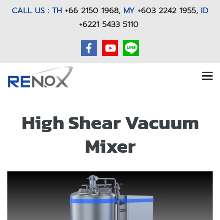
CALL US : TH
+66 2150 1968
,
MY
+603 2242 1955,
ID
+6221 5433 5110
High Shear Vacuum
Mixer