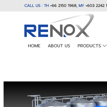
CALL US : TH
+66 2150 1968
,
MY
+603 2242 
HOME
ABOUT US
PRODUCTS